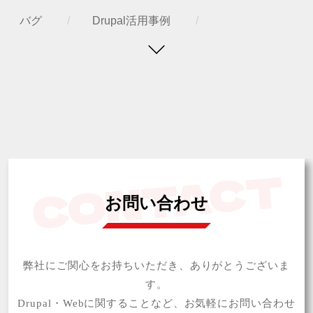
バグ
Drupal活用事例
IMCEモジュール
HTML
カスタムモジュール
ヘッドレスDrupal
ワークフロー
ローカル環境
権限設定
Preprocess
多言語サイト
お問い合わせ
ユーザー権限
アクセシビリティ
Drupal11
テーマ開発
module, AI
弊社にご関心をお持ちいただき、ありがとうございま
す。
キャッシュ
Drupal,WordPress,CMS
Drupal・Webに関することなど、お気軽にお問い合わせ