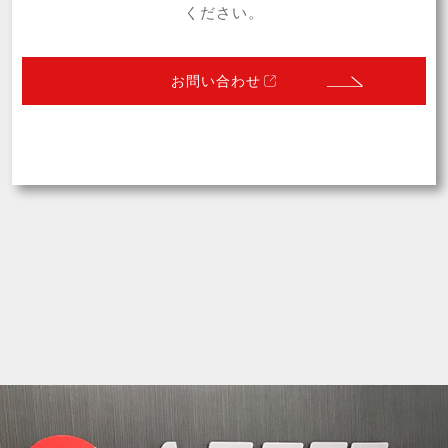
ください。
module
BtoB
CSP
Drupal10
CKEditor
Feeds
お問い合わせ
CMS
API
WebP
Drupal
Twig
WordPress
SEO
CX
Paragraph
IMCE
Lando
Layout Builder