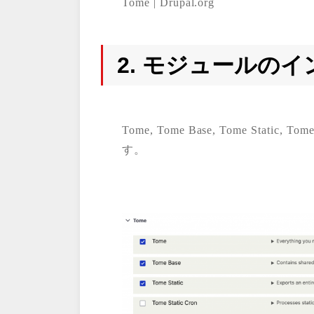
Tome | Drupal.org
2. モジュールの
Tome, Tome Base, Tome St
す。