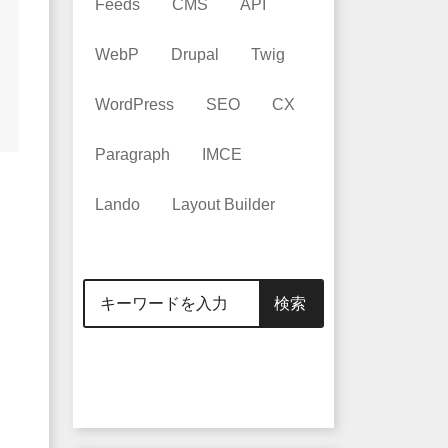
Feeds
CMS
API
WebP
Drupal
Twig
WordPress
SEO
CX
Paragraph
IMCE
Lando
Layout Builder
検索