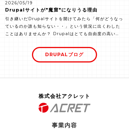
2026/05/19
Drupalサイトが"魔窟"になりうる理由
引き継いだDrupalサイトを開けてみたら「何がどうなっ
ているのか誰も知らない・・」という状況に出くわした
ことはありませんか？ Drupalはとても自由度の高い
CMSです。コンテンツタイプもフィールドもロールも、
自分の好きなように設計することができます。だからこ
DRUPALブログ
そ、設計・構築時の判断ひとつで、長く愛される資産に
もなれば、誰も手をつけられない"魔窟"にもなり得るの
です。 Drupalの自由度の高さがあるからこそ起こりや
すい、ある種の"あるある"パターンとも言えます。今回
は5つの"あるある"失敗パターンを整理しながら、初期段
階でどのような判断をすれば避けられるのかを、ご紹介
株式会社アクレット
していきたいと思います！
事業内容