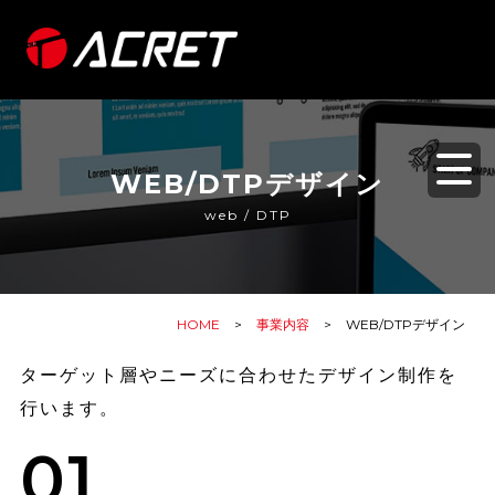
メ
イ
ン
コ
ン
WEB/DTPデザイン
テ
ン
web / DTP
ツ
に
移
HOME
事業内容
WEB/DTPデザイン
動
ターゲット層やニーズに合わせたデザイン制作を
行います。
01