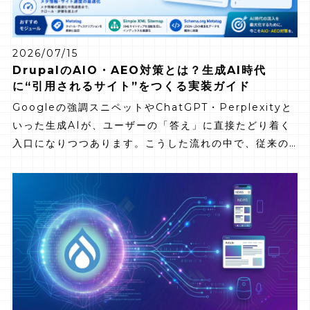
2026/07/15
DrupalのAIO・AEO対策とは？生成AI時代
に“引用されるサイト”をつくる実装ガイド
Googleの強調スニペットやChatGPT・Perplexityと
いった生成AIが、ユーザーの「答え」に直接たどり着く
入口になりつつあります。こうした流れの中で、従来の
SEOに加えて重要になっているのが、AIに正しく理解・
引用されるための AIO（AI Optimization） と、回答
エンジンに選ばれるための AEO（Answer Engine
Optimization） です。 多機能で拡張性の高いCMSで
あるDrupalは、構造化データやFAQ構造の実装、メタ
情報の最適化といった対策を、モジュールを活用して効
率的に進められます。本記事では、Drupalにおける
AIO・AEO対策の意義と、すぐに実践できる具体的な方
法を解説します。