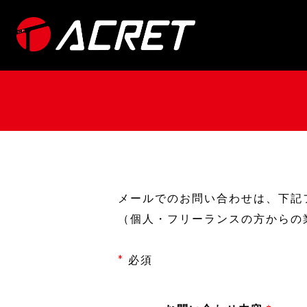
メ
イ
ン
コ
ン
テ
ン
ツ
に
移
メールでのお問い合わせは、下記
動
（個人・フリーランスの方からの
*
必須