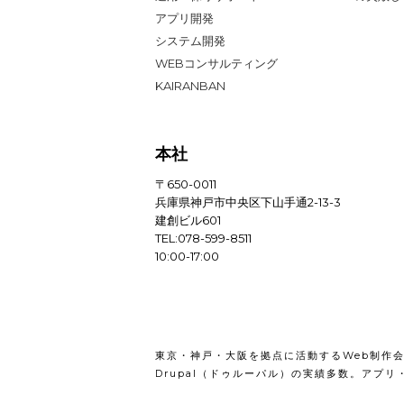
アプリ開発
システム開発
WEBコンサルティング
KAIRANBAN
本社
〒650-0011
兵庫県神戸市中央区下山手通2-13-3
建創ビル601
TEL:078-599-8511
10:00-17:00
東京・神戸・大阪を拠点に活動するWeb制作
Drupal（ドゥルーパル）の実績多数。アプ