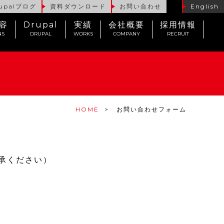
upalブログ
資料ダウンロード
お問い合わせ
English
容
Drupal
実績
会社概要
採用情報
NS
DRUPAL
WORKS
COMPANY
RECRUIT
HOME
お問い合わせフォーム
承ください）